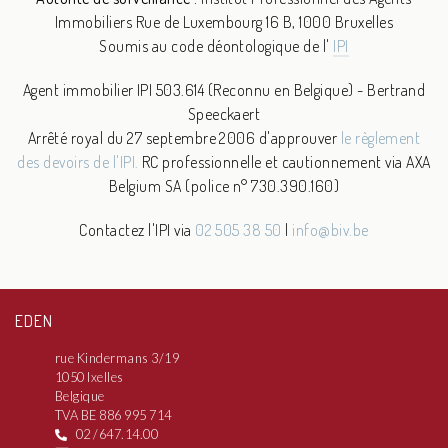
Immobiliers
Rue de Luxembourg 16 B, 1000 Bruxelles
Soumis au code déontologique de l'
IPI
Agent immobilier IPI 503.614 (Reconnu en Belgique) - Bertrand
Speeckaert
Arrêté royal du 27 septembre 2006 d'approuver
le règlement
des devoirs de l'IPI.
RC professionnelle et cautionnement via AXA
Belgium SA (police n° 730.390.160)
Contactez l'IPI via
02 505 38 50
|
info@biv.be
EDEN
rue Kindermans 3/19
1050 Ixelles
Belgique
TVA BE 886 995 714
02 /647.14.00