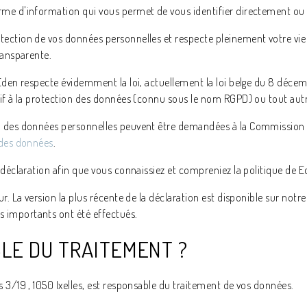
rme d'information qui vous permet de vous identifier directement ou
ection de vos données personnelles et respecte pleinement votre vie 
ransparente.
Eden respecte évidemment la loi, actuellement la loi belge du 8 décem
if à la protection des données (connu sous le nom RGPD) ou tout autre
 des données personnelles peuvent être demandées à la Commission bel
 des données
.
e déclaration afin que vous connaissiez et compreniez la politique de
ur. La version la plus récente de la déclaration est disponible sur not
 importants ont été effectués.
ABLE DU TRAITEMENT ?
 3/19 , 1050 Ixelles, est responsable du traitement de vos données.