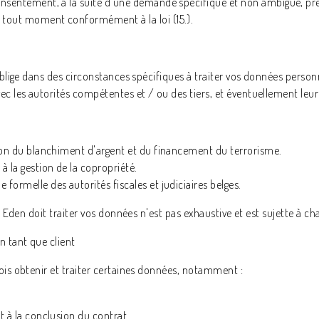
consentement, à la suite d'une demande spécifique et non ambiguë, pr
 tout moment conformément à la loi (15.).
oblige dans des circonstances spécifiques à traiter vos données personn
c les autorités compétentes et / ou des tiers, et éventuellement leur
tion du blanchiment d'argent et du financement du terrorisme.
à la gestion de la copropriété.
formelle des autorités fiscales et judiciaires belges.
es Eden doit traiter vos données n'est pas exhaustive et est sujette à 
n tant que client
ois obtenir et traiter certaines données, notamment :
t à la conclusion du contrat.