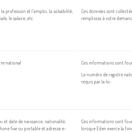
la profession et l'emploi, la solvabilité,
Ces données sont collectée
ale, le salaire, etc.
remplissez à votre demand
re national
Ces informations sont fou
Le numéro de registre natio
requis par la loi.
u et date de naissance, nationalité,
Ces informations sont four
one fixe ou portable et adresse e-
lorsque Eden exerce la fon