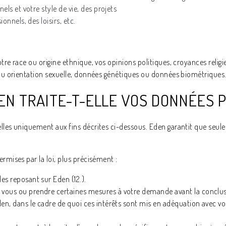
els et votre style de vie, des projets
onnels, des loisirs, etc.
otre race ou origine ethnique, vos opinions politiques, croyances reli
e ou orientation sexuelle, données génétiques ou données biométriques
EDEN TRAITE-T-ELLE VOS DONNÉES
elles uniquement aux fins décrites ci-dessous. Eden garantit que seule
rmises par la loi, plus précisément :
es reposant sur Eden (12.).
vous ou prendre certaines mesures à votre demande avant la conclusi
den, dans le cadre de quoi ces intérêts sont mis en adéquation avec v