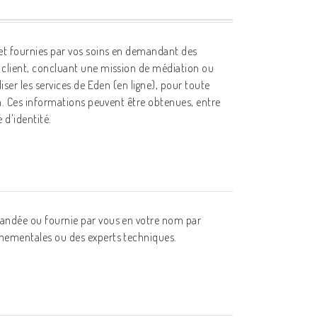
 et fournies par vos soins en demandant des
 client, concluant une mission de médiation ou
liser les services de Eden (en ligne), pour toute
on. Ces informations peuvent être obtenues, entre
e d'identité.
andée ou fournie par vous en votre nom par
nementales ou des experts techniques.