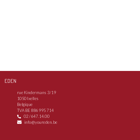
EDEN
rue Kindermans 3/19
1050 Ixelles
Belgique
TVA BE 886 995 714
02 /647.14.00
info@youreden.be